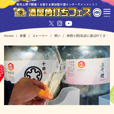
コ
毎年上野で開催！お客さま参加型の酒エンターテインメント！
ン
テ
ン
ツ
Home
新着
ストーリー
想い
神田小西|名店に選ばれてきた業務用卸、カクフェス出店！看板酒は、道央のケグ詰め生酒
へ
移
動