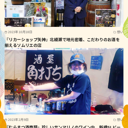
2023年10月18日
想い
『リカーショップ矢神』北綾瀬で地元密着、こだわりのお酒を
揃えるソムリエの店
2023年2月9日
想い
『むらまつ酒商類』珍しいサンマリノのワインや、新橋SLビー