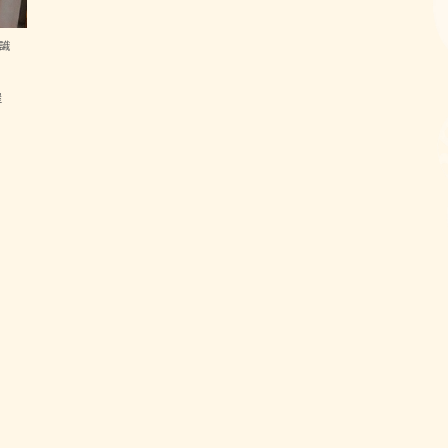
識
屋
わ