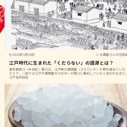
2025年5月26日
お酒屋さんの豆知
江戸時代に生まれた「くだらない」の語源とは？
東京都新川（中央区）新川は、江戸時代酒問屋（さかどいや）が軒を連ねていた
そうで、一説では江戸の酒問屋の三分の一が新川に集約していたと言われるほど
江戸名所図会…