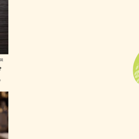
識
？
の