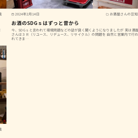
識
2024年2月14日
お酒屋さんの豆知
お酒のSDGｓはずっと昔から
ほ
今、SDGｓと言われて環境問題などの話が良く聞くようになりましたが 実は酒
萄
さんは３Ｒ（リユース、リデュース、リサイクル）の問題を 自然と営業内で行
れてきま…
識