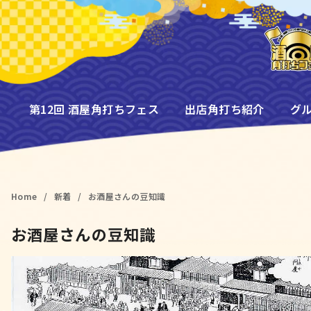
コ
ン
テ
ン
ツ
へ
第12回 酒屋角打ちフェス
出店角打ち紹介
グ
移
動
Home
新着
お酒屋さんの豆知識
お酒屋さんの豆知識