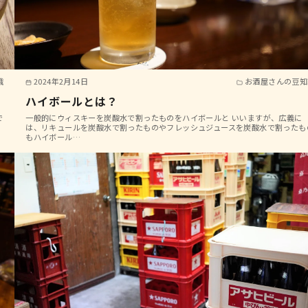
識
2024年2月14日
お酒屋さんの豆知
？
ハイボールとは？
で
一般的にウィスキーを炭酸水で割ったものをハイボールと いいますが、広義に
は、リキュールを炭酸水で割ったものやフレッシュジュースを炭酸水で割ったも
もハイボール…