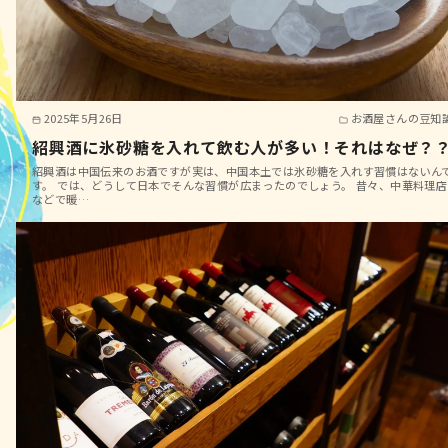
2025年5月26日
お酒屋さんの豆知
紹興酒に氷砂糖を入れて飲む人が多い！それはなぜ？
紹興酒は中国伝来のお酒ですが実は、中国本土では氷砂糖を入れす習慣はないん
す。 では、どうして日本でそんな習慣が広まったのでしょう。 昔々、中華料理店
などで暖…