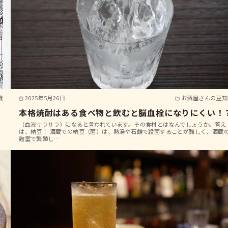
識
2025年5月26日
お酒屋さんの豆知
本格焼酎はある食べ物と飲むと脳血栓になりにくい！
（血液サラサラ）になると言われています。その食材とはなんでしょうか。答え
。
は、納豆！ 酒蔵での納豆（菌）は、熱湯や石鹸で殺菌することが難しく、酒蔵
麹室で繁殖し…