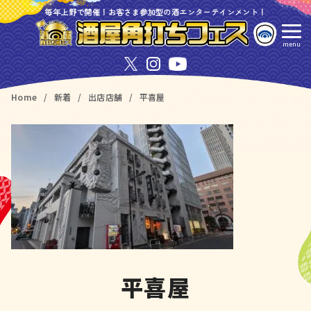
コ
毎年上野で開催！お客さま参加型の酒エンターテインメント！
ン
テ
ン
ツ
Home
新着
出店店舗
平喜屋
へ
移
動
平喜屋