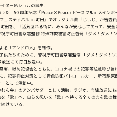
ライター彩ショルの誕生。
なのうた」50 周年記念『Peace×Peace/ ピースフル』メイ
ポップフェスティバル in 町田」でオリジナル曲「じぃじ」が審査
である町田を、「活気溢れる街に、みんなが安心して笑って、安
視庁町田警察署監修 特殊詐欺被害防止啓発「ダメ！ダメ！ソン
修による「アンドロメ」を制作。
担う子供たちのために、警視庁町田警察署監修 「ダメ！ダメ！
有線放送にて毎日放送中。
緑警察署、緑防犯協会とともに、コロナ禍での犯罪等注意呼び掛
ともに、犯罪抑止対策として青色防犯パトロールカー、新宿駅
ターとして活動中。
のれん会」のアンバサダーとして活動。ラジオ、有線放送にも
熱を「歌」へ、自らの思いを「歌」へ持てる全ての力を歌の舞
を続けている。