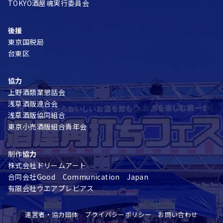
TOKYO酒屋魂実行委員会
後援
東京国税局
台東区
協力
上野酒類業懇話会
浅草酒販連合会
浅草酒販協同組合
東京小売酒販組合青年会
制作
協力
株式会社ドリームアート
合同会社Good Communication Japan
有限会社ウエアプレビアス
運営者・協力団体
プライバシーポリシー
お問い合わせ