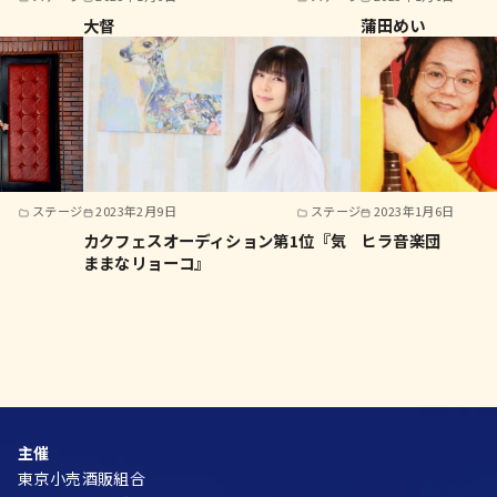
大督
蒲田めい
ステージ
2023年2月9日
ステージ
2023年1月6日
カクフェスオーディション第1位『気
ヒラ音楽団
ままなリョーコ』
主催
東京小売酒販組合