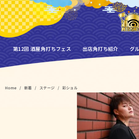
コ
ン
テ
ン
ツ
へ
第12回 酒屋角打ちフェス
出店角打ち紹介
グ
移
動
Home
新着
ステージ
彩ショル