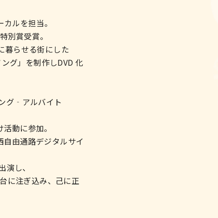
ンボーカルを担当。
員特別賞受賞。
全に暮らせる街にした
グ」を制作しDVD 化
ソング‐アルバイト
け活動に参加。
東西自由通路デジタルサイ
出演し、
台に注ぎ込み、己に正