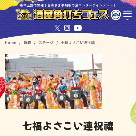
コ
毎年上野で開催！お客さま参加型の酒エンターテインメント！
ン
テ
ン
ツ
Home
新着
ステージ
七福よさこい連祝禧
へ
移
動
七福よさこい連祝禧