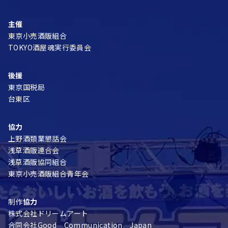
主催
東京小売酒販組合
TOKYO酒屋魂実行委員会
後援
東京国税局
台東区
協力
上野酒類業懇話会
浅草酒販連合会
浅草酒販協同組合
東京小売酒販組合青年会
制作
協力
株式会社ドリームアート
合同会社Good Communication Japan